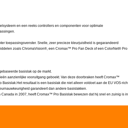
delsysteem en een reeks controllers en componenten voor optimale
passingen.
ter toepassingsvenster. Snelle, zeer precieze kleurjuistheid is gegarandeerd
lpmiddelen zoals ChromaVision®, een Cromax™ Pro Fan Deck of een ColorNet® Pro
ebaseerde basislak op de markt.
gieën aanzienlijke vooruitgang geboekt. Van deze doorbraken heeft Cromax™
asislak.Het resultaat is een basislak die niet alleen voldoet aan de EU VOS-richt
kleurnauwkeurigheid garandeert dan andere basislakken.
 en Canada in 2007, heeft Cromax™ Pro Basislak bewezen dat hij snel en zuinig is 