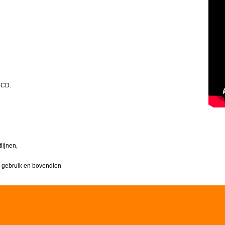
 CD.
lijnen,
in gebruik en bovendien