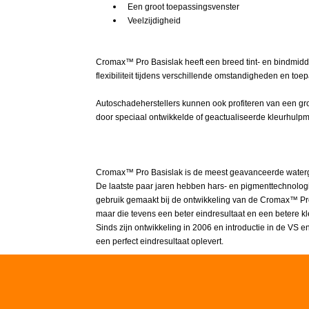
Een groot toepassingsvenster
Veelzijdigheid
Cromax™ Pro Basislak heeft een breed tint- en bindmid
flexibiliteit tijdens verschillende omstandigheden en toe
Autoschadeherstellers kunnen ook profiteren van een gro
door speciaal ontwikkelde of geactualiseerde kleurhu
Cromax™ Pro Basislak is de meest geavanceerde waterg
De laatste paar jaren hebben hars- en pigmenttechnolo
gebruik gemaakt bij de ontwikkeling van de Cromax™ Pro B
maar die tevens een beter eindresultaat en een betere 
Sinds zijn ontwikkeling in 2006 en introductie in de VS
een perfect eindresultaat oplevert.