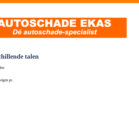
hillende talen
den:
eigen pc.