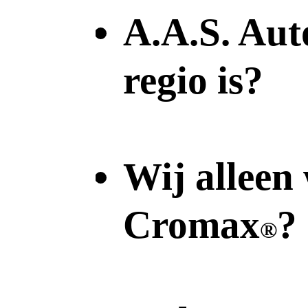
A.A.S. Aut
regio is?
Wij alleen
Cromax
?
®