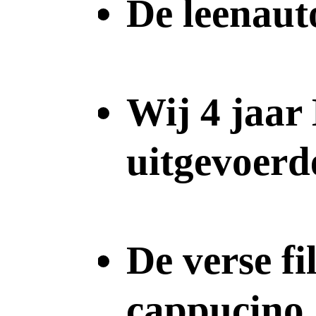
De leenauto
Wij 4 jaar
uitgevoer
De verse fi
cappucino,